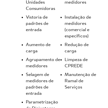
Unidades
medidores
Consumidoras
Vistoria de
Instalação de
padrões de
medidores
entrada
(comercial e
específicos)
Aumento de
Redução de
carga
carga
Agrupamento de
Limpeza de
medidores
CPREDE
Selagem de
Manutenção de
medidores de
Ramal de
padrões de
Serviços
entrada
Parametrização