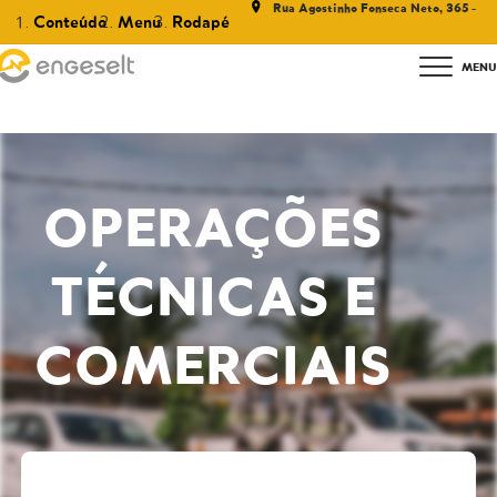
Rua Agostinho Fonseca Neto, 365 -
Conteúdo
Menu
Rodapé
João Pessoa PB
Serviço
OPERAÇÕES
TÉCNICAS E
COMERCIAIS