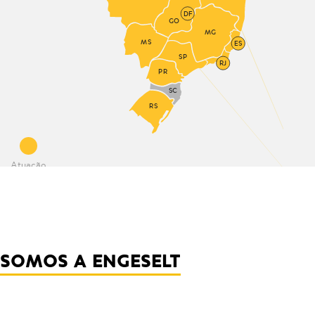
DF
GO
MG
MS
ES
SP
RJ
PR
SC
RS
Atuação
SOMOS A ENGESELT