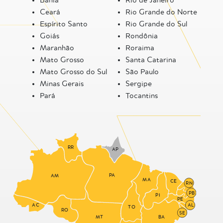
Bahia
Rio de Janeiro
Ceará
Rio Grande do Norte
Espírito Santo
Rio Grande do Sul
Goiás
Rondônia
Maranhão
Roraima
Mato Grosso
Santa Catarina
Mato Grosso do Sul
São Paulo
Minas Gerais
Sergipe
Pará
Tocantins
RR
AP
PA
AM
MA
CE
RN
PB
PI
PE
AC
AL
TO
RO
SE
MT
BA