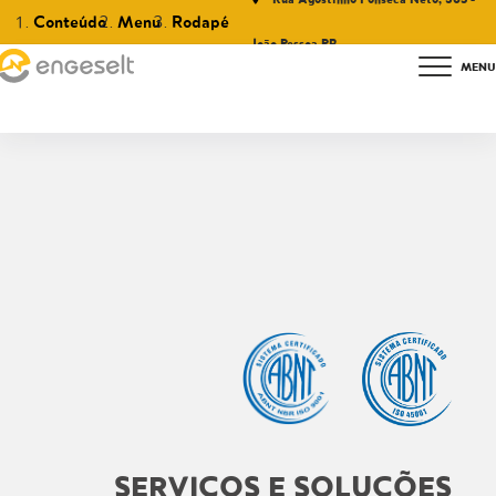
Conteúdo
Menu
Rodapé
João Pessoa PB
SERVIÇOS
E SOLUÇÕES